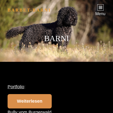
BARBET-BARNI
Menu
BARNI
Portfolio
:
Weiterlesen
Bully vom Burgerwald