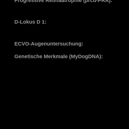
Progressive Retinaatrophie (prcd-PRA):
D-Lokus D 1:
ECVO-Augenuntersuchung:
Genetische Merkmale (MyDogDNA):