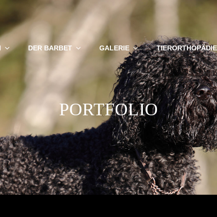
N
DER BARBET
GALERIE
TIERORTHOPÄDIE
PORTFOLIO