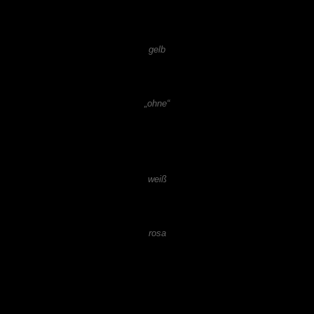
gelb
„ohne“
weiß
rosa