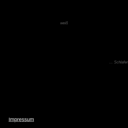
weiß
… Schlafen
Impressum